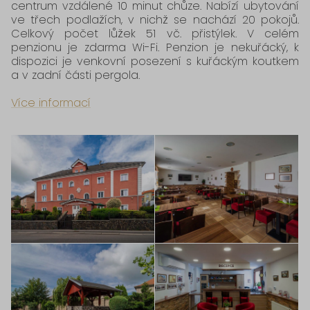
centrum vzdálené 10 minut chůze. Nabízí ubytování
ve třech podlažích, v nichž se nachází 20 pokojů.
Celkový počet lůžek 51 vč. přistýlek. V celém
penzionu je zdarma Wi-Fi. Penzion je nekuřácký, k
dispozici je venkovní posezení s kuřáckým koutkem
a v zadní části pergola.
Více informací