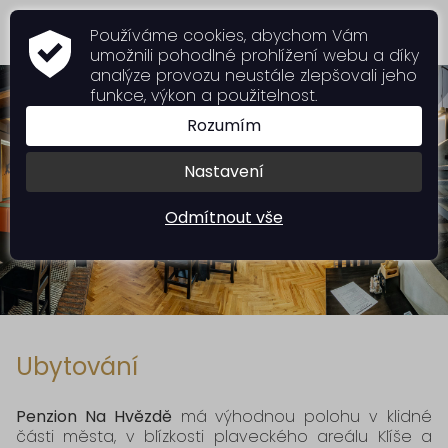
Používáme cookies, abychom Vám
umožnili pohodlné prohlížení webu a díky
analýze provozu neustále zlepšovali jeho
funkce, výkon a použitelnost.
Rozumím
Nastavení
Odmítnout vše
Ubytování
Penzion Na Hvězdě
má výhodnou polohu v klidné
části města, v blízkosti plaveckého areálu Klíše a